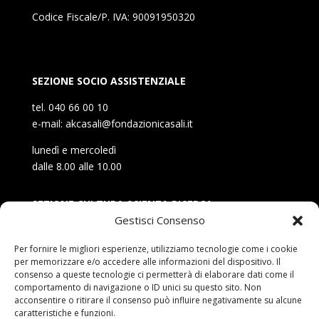
Codice Fiscale/P. IVA: 90091950320
SEZIONE SOCIO ASSISTENZIALE
tel. 040 66 00 10
e-mail: akcasali@fondazionicasali.it
lunedì e mercoledì
dalle 8.00 alle 10.00
SEZIONE CULTURA SCIENZA RICERCA
Gestisci Consenso
tel. 040 347 20 52
e-mail: kfcasali@fondazionicasali.it
Per fornire le migliori esperienze, utilizziamo tecnologie come i cookie
per memorizzare e/o accedere alle informazioni del dispositivo. Il
martedì, giovedì e venerdì
consenso a queste tecnologie ci permetterà di elaborare dati come il
comportamento di navigazione o ID unici su questo sito. Non
dalle 8.30 alle 12.30
acconsentire o ritirare il consenso può influire negativamente su alcune
caratteristiche e funzioni.