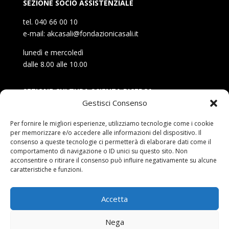
SEZIONE SOCIO ASSISTENZIALE
tel. 040 66 00 10
e-mail: akcasali@fondazionicasali.it
lunedì e mercoledì
dalle 8.00 alle 10.00
SEZIONE CULTURA SCIENZA RICERCA
Gestisci Consenso
tel. 040 347 20 52
e-mail: kfcasali@fondazionicasali.it
Per fornire le migliori esperienze, utilizziamo tecnologie come i cookie
per memorizzare e/o accedere alle informazioni del dispositivo. Il
martedì, giovedì e venerdì
consenso a queste tecnologie ci permetterà di elaborare dati come il
comportamento di navigazione o ID unici su questo sito. Non
dalle 8.30 alle 12.30
acconsentire o ritirare il consenso può influire negativamente su alcune
caratteristiche e funzioni.
NOTE LEGALI
Accetta
Disclaimer per i contenuti
Nega
Privacy