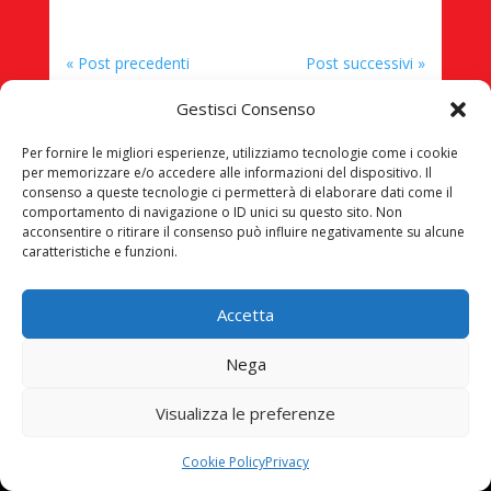
« Post precedenti
Post successivi »
Gestisci Consenso
Per fornire le migliori esperienze, utilizziamo tecnologie come i cookie
per memorizzare e/o accedere alle informazioni del dispositivo. Il
consenso a queste tecnologie ci permetterà di elaborare dati come il
LE FONDAZIONI CASALI ETS
comportamento di navigazione o ID unici su questo sito. Non
acconsentire o ritirare il consenso può influire negativamente su alcune
Via C. Beccaria, 3
caratteristiche e funzioni.
34133 Trieste
Accetta
PEC:
fondazionicasali@pec.it
Codice Fiscale/P. IVA: 90091950320
Nega
Visualizza le preferenze
SEZIONE SOCIO ASSISTENZIALE
Cookie Policy
Privacy